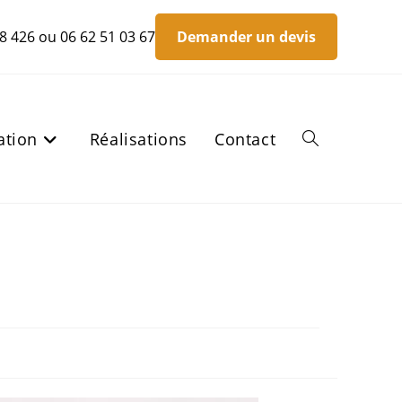
8 426
ou
06 62 51 03 67
Demander un devis
ation
Réalisations
Contact
Toggle
website
search