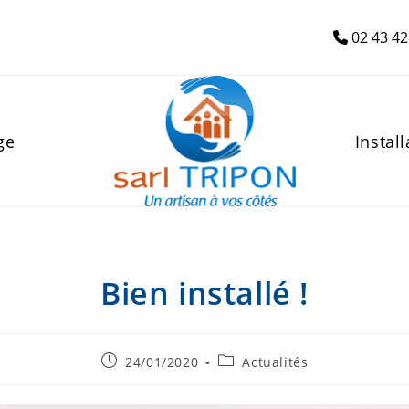
02 43 42
ge
Install
Bien installé !
Publication
Post
24/01/2020
Actualités
publiée :
category: