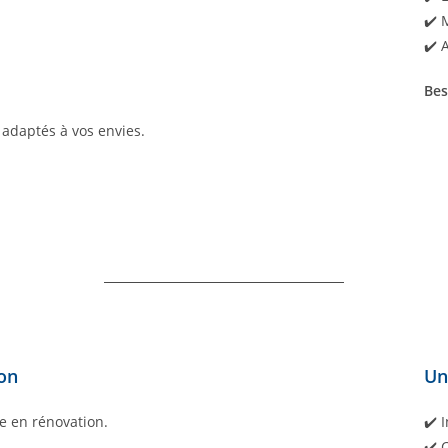
✔️ 
✔️ 
Bes
adaptés à vos envies.
ion
Un
e en rénovation.
✔️ 
✔️ 