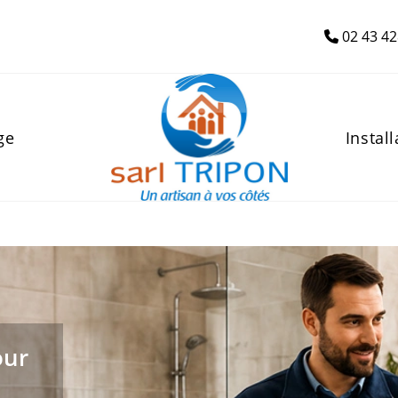
02 43 42
ge
Install
our