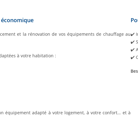
t économique
Po
acement et la rénovation de vos équipements de chauffage au
✔️ 
✔️ 
✔️ 
daptées à votre habitation :
✔️ 
Bes
un équipement adapté à votre logement, à votre confort… et à