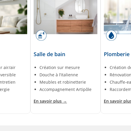
Salle de bain
Plomberie
 air/air
Création sur mesure
Création d
éversible
Douche à l’italienne
Rénovatio
entretien
Meubles et robinetterie
Chauffe-e
ergie
Accompagnement Artipôle
Raccordem
En savoir plus →
En savoir plu