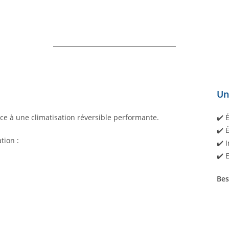
Un
ce à une climatisation réversible performante.
✔️ 
✔️ 
tion :
✔️ 
✔️ 
Bes