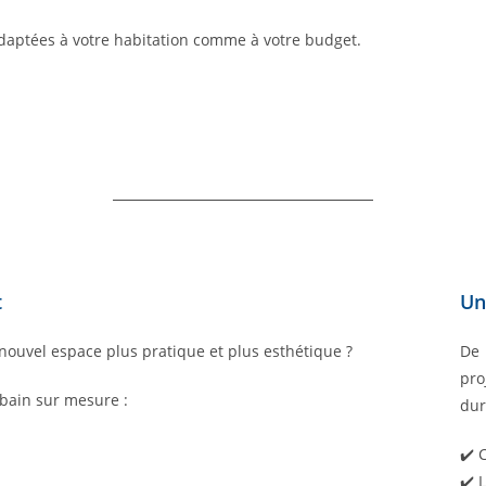
adaptées à votre habitation comme à votre budget.
t
Un
nouvel espace plus pratique et plus esthétique ?
De 
pro
bain sur mesure :
dur
✔️ 
✔️ 