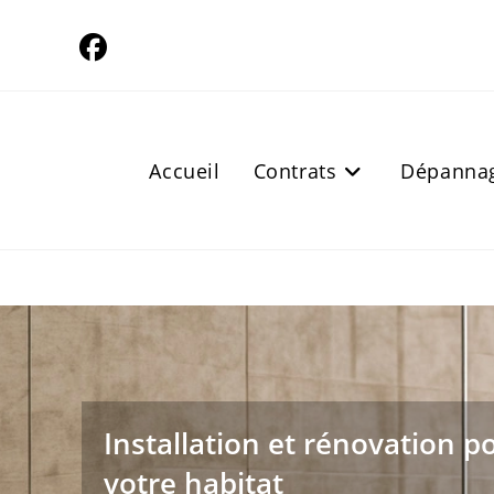
Skip
to
content
Accueil
Contrats
Dépanna
Installation et rénovation p
votre habitat